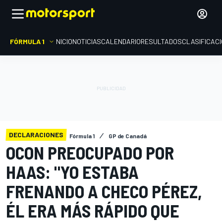
FÓRMULA 1
INICIO
NOTICIAS
CALENDARIO
RESULTADOS
CLASIFICAC
DECLARACIONES
Fórmula 1
GP de Canadá
OCON PREOCUPADO POR
HAAS: "YO ESTABA
FRENANDO A CHECO PÉREZ,
ÉL ERA MÁS RÁPIDO QUE