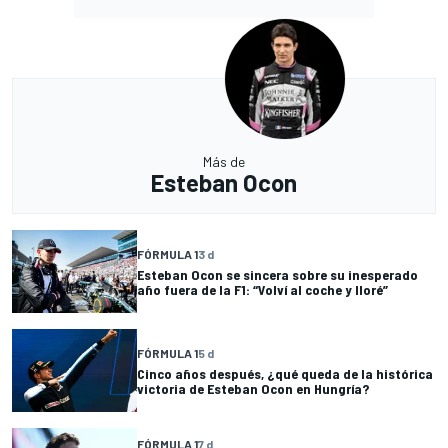
Más de
Esteban Ocon
FÓRMULA 1
3 d
Esteban Ocon se sincera sobre su inesperado
año fuera de la F1: “Volví al coche y lloré”
FÓRMULA 1
5 d
Cinco años después, ¿qué queda de la histórica
victoria de Esteban Ocon en Hungría?
FÓRMULA 1
7 d