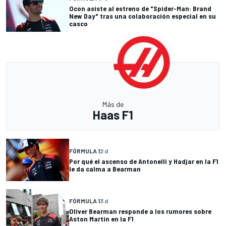
Ocon asiste al estreno de "Spider-Man: Brand
New Day" tras una colaboración especial en su
casco
Más de
Haas F1
FÓRMULA 1
2 d
Por qué el ascenso de Antonelli y Hadjar en la F1
le da calma a Bearman
FÓRMULA 1
3 d
Oliver Bearman responde a los rumores sobre
Aston Martin en la F1