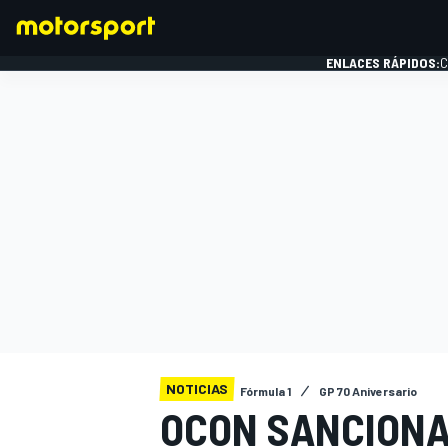
ENLACES RÁPIDOS:
C
FÓRMULA 1
NOTICIAS
Fórmula 1
GP 70 Aniversario
OCON SANCIONA