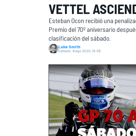
VETTEL ASCIEN
INDYCAR
Esteban Ocon recibió una penalizac
Premio del 70º aniversario despué
clasificación del sábado.
Luke Smith
Editado:
8 ago 2020, 19:56
MOTOGP