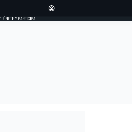
favoritos
Haz que se oiga tu voz
comentando artículos.
1, ÚNETE Y PARTICIPA!
INICIAR SESIÓN
EDICIÓN
LATINOAMÉRICA