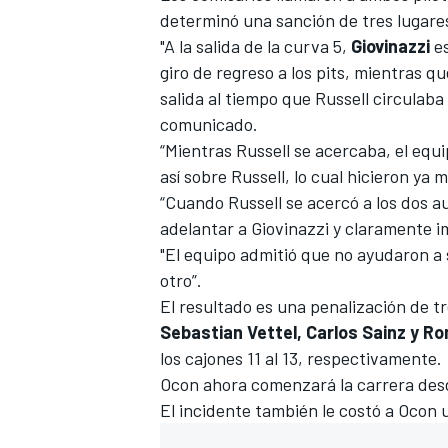
determinó una sanción de tres lugares
FÓRMULA E
"A la salida de la curva 5,
Giovinazzi
es
giro de regreso a los pits, mientras q
salida al tiempo que Russell circulaba
comunicado.
“Mientras Russell se acercaba, el equi
así sobre Russell, lo cual hicieron ya 
“Cuando Russell se acercó a los dos a
adelantar a Giovinazzi y claramente im
"El equipo admitió que no ayudaron a 
otro”.
El resultado es una penalización de tr
WRC
Sebastian Vettel, Carlos Sainz y R
los cajones 11 al 13, respectivamente.
Ocon ahora comenzará la carrera desde
El incidente también le costó a Ocon 