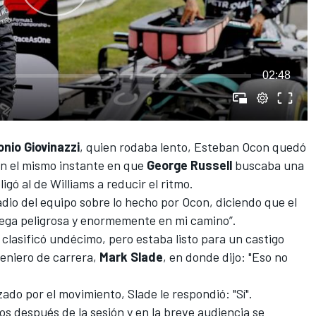
02:48
nio Giovinazzi
, quien rodaba lento,
Esteban Ocon
quedó
en el mismo instante en que
George Russell
buscaba una
ligó al de
Williams
a reducir el ritmo.
adio del equipo sobre lo hecho por Ocon, diciendo que el
ega peligrosa y enormemente en mi camino”.
 clasificó undécimo, pero estaba listo para un castigo
eniero de carrera,
Mark Slade
, en donde dijo: "Eso no
ado por el movimiento, Slade le respondió: "Sí".
os después de la sesión y en la breve audiencia se