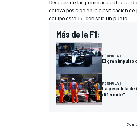
Después de las primeras cuatro rond
octava posición en la clasificación d
equipo está 16º con solo un punto.
Más de la F1:
FÓRMULA 1
El gran impulso 
FÓRMULA 1
La pesadilla de 
diferente"
Compa