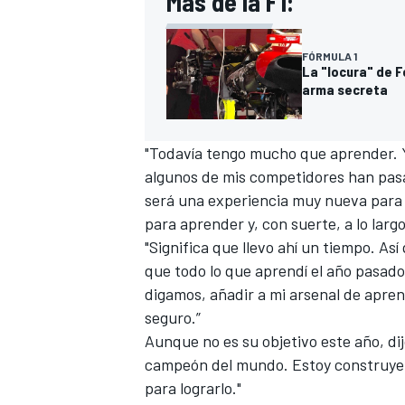
Más de la F1:
FÓRMULA 1
La "locura" de F
arma secreta
"Todavía tengo mucho que aprender. Y
algunos de mis competidores han pasad
será una experiencia muy nueva para
para aprender y, con suerte, a lo lar
"Significa que llevo ahí un tiempo. As
que todo lo que aprendí el año pasad
digamos, añadir a mi arsenal de apre
seguro.”
Aunque no es su objetivo este año, dij
campeón del mundo. Estoy construyend
para lograrlo."