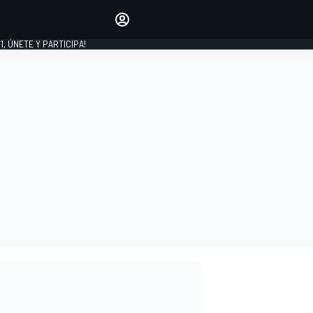
favoritos
Haz que se oiga tu voz
comentando artículos.
1, ÚNETE Y PARTICIPA!
INICIAR SESIÓN
EDICIÓN
LATINOAMÉRICA