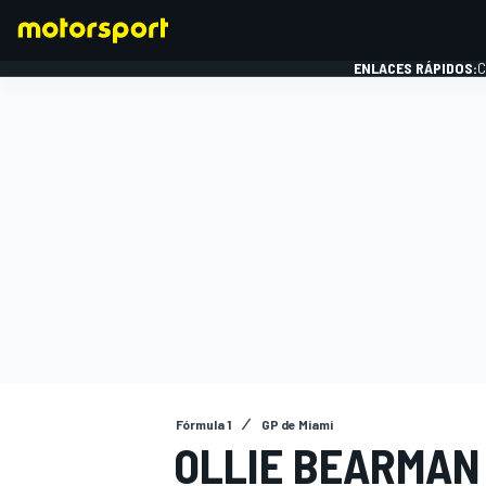
ENLACES RÁPIDOS:
C
FÓRMULA 1
Fórmula 1
GP de Miami
OLLIE BEARMAN