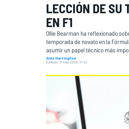
LECCIÓN DE SU
INDYCAR
EN F1
Ollie Bearman ha reflexionado sob
temporada de novato en la Fórmula
asumir un papel técnico más impo
Alex Harrington
Editado:
11 may 2026, 21:42
MOTOGP