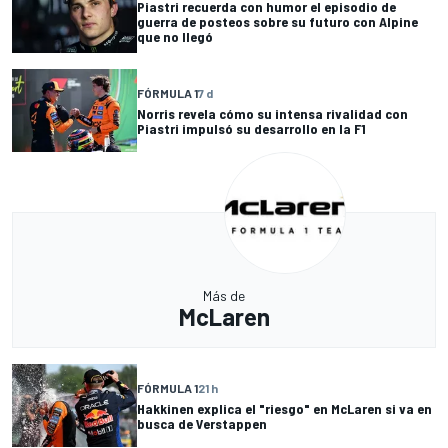
Piastri recuerda con humor el episodio de
guerra de posteos sobre su futuro con Alpine
que no llegó
FÓRMULA 1
7 d
Norris revela cómo su intensa rivalidad con
Piastri impulsó su desarrollo en la F1
Más de
McLaren
FÓRMULA 1
21 h
Hakkinen explica el "riesgo" en McLaren si va en
busca de Verstappen