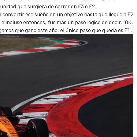
unidad que surgiera de correr en F3 o F2.
 convertir ese sueño en un objetivo hasta que llegué a F2
e incluso entonces, fue más un paso lógico de decir: 'OK,
digamos que gano este año, el único paso que queda es F1'.