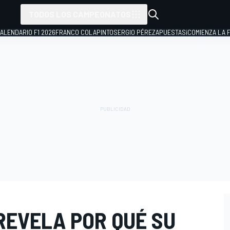
TODOS LOS CAMPEONATOS
ALENDARIO F1 2026
FRANCO COLAPINTO
SERGIO PÉREZ
APUESTAS
¡COMIENZA LA F
REVELA POR QUÉ SU