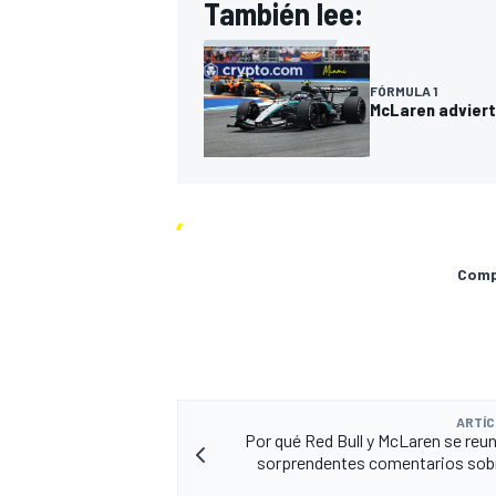
También lee:
FÓRMULA 1
McLaren adviert
Compa
ARTÍC
Por qué Red Bull y McLaren se reun
sorprendentes comentarios sobre