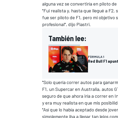
alguna vez se convertiría en piloto d
FÓRMULA E
"Fui realista y, hasta que llegué a F2
fue ser piloto de F1, pero mi objetivo
profesional", dijo Piastri.
También lee:
FÓRMULA 1
Red Bull F1 apu
"Solo quería correr autos para ganar
WRC
F1, un Supercar en Australia, autos G
seguro de que ahora iría a correr en I
y era muy realista en que mis posibil
"Así que lo había aceptado desde joven
simplemente iba a llegar tan lejos como