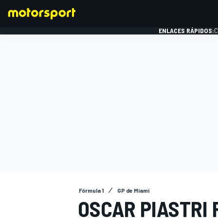
ENLACES RÁPIDOS:
C
FÓRMULA 1
Fórmula 1
GP de Miami
OSCAR PIASTRI 