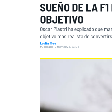
SUEÑO DE LA F1
INDYCAR
OBJETIVO
Oscar Piastri ha explicado que man
objetivo más realista de convertirs
Lydia Mee
Publicado:
7 may 2026, 23:05
MOTOGP