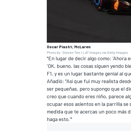
Oscar Piastri, McLaren
Photo by: Steven Tee / LAT Images via Getty Images
"En lugar de decir algo como: 'Ahora e
'OK, bueno, las cosas siguen yendo bien
F1, y es un lugar bastante genial al que
Añadió: "Así que fui muy realista desde
MÁS CATEGORÍAS
ser pequeñas, pero supongo que el dic
creo que cuando eres niño, parece alg
ocupar esos asientos en la parrilla se 
medida que te acercas un poco más di
haga esto.'"