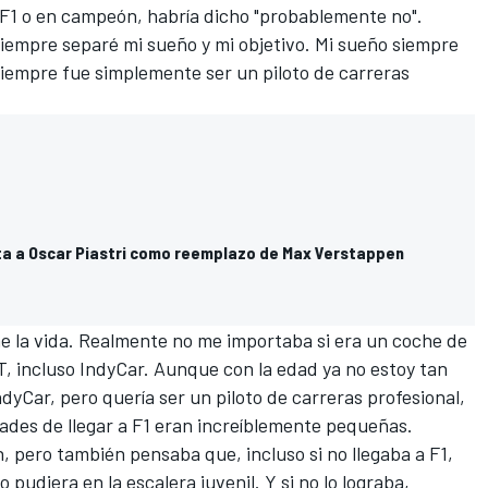
e F1 o en campeón, habría dicho "probablemente no".
, siempre separé mi sueño y mi objetivo. Mi sueño siempre
 siempre fue simplemente ser un piloto de carreras
nta a Oscar Piastri como reemplazo de Max Verstappen
me la vida. Realmente no me importaba si era un coche de
T, incluso IndyCar. Aunque con la edad ya no estoy tan
ndyCar, pero quería ser un piloto de carreras profesional,
idades de llegar a F1 eran increíblemente pequeñas.
, pero también pensaba que, incluso si no llegaba a F1,
 pudiera en la escalera juvenil. Y si no lo lograba,