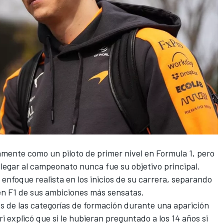
mente como un piloto de primer nivel en Formula 1, pero
legar al campeonato nunca fue su objetivo principal.
enfoque realista en los inicios de su carrera, separando
n F1 de sus ambiciones más sensatas.
s de las categorías de formación durante una aparición
tri explicó que si le hubieran preguntado a los 14 años si