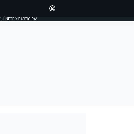
favoritos
Haz que se oiga tu voz
comentando artículos.
1, ÚNETE Y PARTICIPA!
INICIAR SESIÓN
EDICIÓN
LATINOAMÉRICA