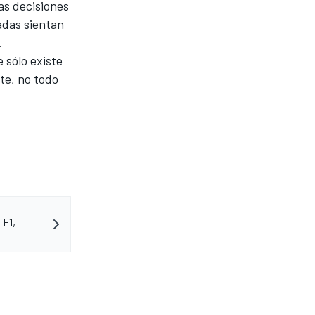
as decisiones
radas sientan
.
 sólo existe
te, no todo
 F1,