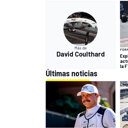
Más de
FÓRM
David Coulthard
Expi
act
la F
Últimas noticias