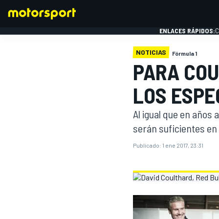
ENLACES RÁPIDOS:
C
NOTICIAS
Fórmula 1
PARA COU
FÓRMULA 1
LOS ESP
Al igual que en años 
serán suficientes en 
Publicado:
1 ene 2017, 23:31