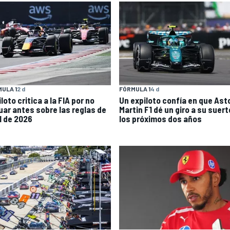
ULA 1
2 d
FÓRMULA 1
4 d
loto critica a la FIA por no
Un expiloto confía en que Ast
uar antes sobre las reglas de
Martin F1 dé un giro a su suert
1 de 2026
los próximos dos años