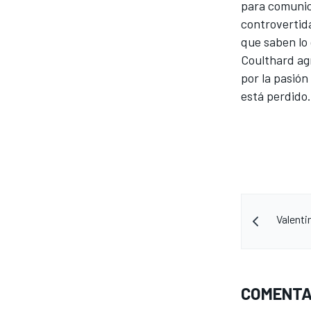
para comunic
controvertida
que saben lo 
Coulthard agr
por la pasió
está perdido.
NASCAR CUP
Valenti
COMENTA