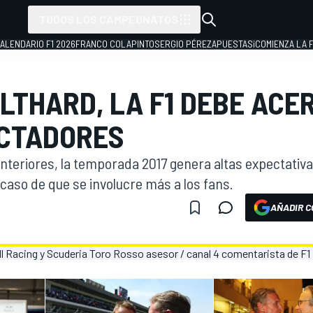
TODOS LOS CAMPEONATOS
ALENDARIO F1 2026
FRANCO COLAPINTO
SERGIO PÉREZ
APUESTAS
¡COMIENZA LA F
LTHARD, LA F1 DEBE ACE
ECTADORES
anteriores, la temporada 2017 genera altas expectativa
caso de que se involucre más a los fans.
AÑADIR C