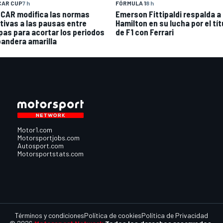
CAR CUP
7 h
FÓRMULA 1
8 h
CAR modifica las normas
Emerson Fittipaldi respalda a
ativas a las pausas entre
Hamilton en su lucha por el tít
pas para acortar los periodos
de F1 con Ferrari
bandera amarilla
Motor1.com
Motorsportjobs.com
Autosport.com
Motorsportstats.com
Términos y condiciones
Política de cookies
Política de Privacidad