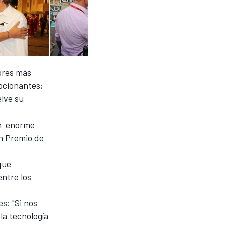
ores más
ocionantes;
elve su
un enorme
an Premio de
 que
ntre los
s: "Si nos
la tecnología