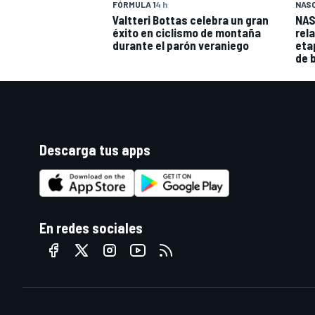
FÓRMULA 1
4 h
NAS
Valtteri Bottas celebra un gran
NAS
éxito en ciclismo de montaña
rel
durante el parón veraniego
eta
de 
Descarga tus apps
MÁS CATEGORÍAS
En redes sociales