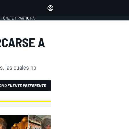
favoritos
Haz que se oiga tu voz
comentando artículos.
1, ÚNETE Y PARTICIPA!
INICIAR SESIÓN
EDICIÓN
RCARSE A
LATINOAMÉRICA
s, las cuales no
OMO FUENTE PREFERENTE