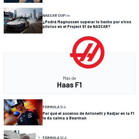
NASCAR CUP
1 m
¿Podrá Magnussen superar lo hecho por otros
pilotos en el Project 91 de NASCAR?
Más de
Haas F1
FÓRMULA 1
1 d
Por qué el ascenso de Antonelli y Hadjar en la F1
le da calma a Bearman
FÓRMULA 1
2 d