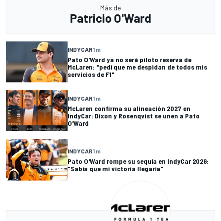
Más de
Patricio O'Ward
INDYCAR
1 m
Pato O'Ward ya no será piloto reserva de
McLaren: "pedí que me despidan de todos mis
servicios de F1"
INDYCAR
1 m
McLaren confirma su alineación 2027 en
IndyCar: Dixon y Rosenqvist se unen a Pato
O'Ward
INDYCAR
1 m
Pato O'Ward rompe su sequía en IndyCar 2026:
"Sabía que mi victoria llegaría"