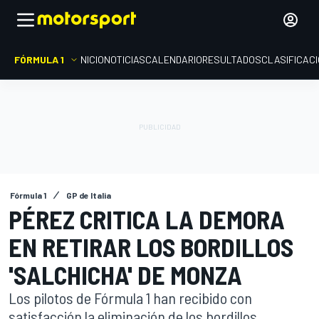
FÓRMULA 1
INICIO
NOTICIAS
CALENDARIO
RESULTADOS
CLASIFICAC
Fórmula 1
GP de Italia
PÉREZ CRITICA LA DEMORA
EN RETIRAR LOS BORDILLOS
'SALCHICHA' DE MONZA
Los pilotos de Fórmula 1 han recibido con
satisfacción la eliminación de los bordillos