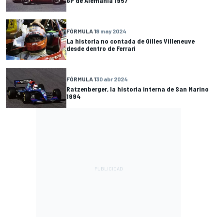
GP de Alemania 1957
FÓRMULA 1
8 may 2024
La historia no contada de Gilles Villeneuve
desde dentro de Ferrari
FÓRMULA 1
30 abr 2024
Ratzenberger, la historia interna de San Marino
1994