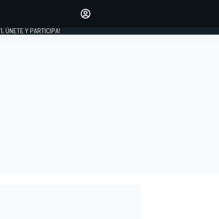
favoritos
Haz que se oiga tu voz
comentando artículos.
1, ÚNETE Y PARTICIPA!
INICIAR SESIÓN
EDICIÓN
LATINOAMÉRICA