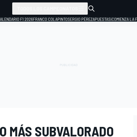
TODOS LOS CAMPEONATOS
ALENDARIO F1 2026
FRANCO COLAPINTO
SERGIO PÉREZ
APUESTAS
¡COMIENZA LA F
OTO MÁS SUBVALORADO