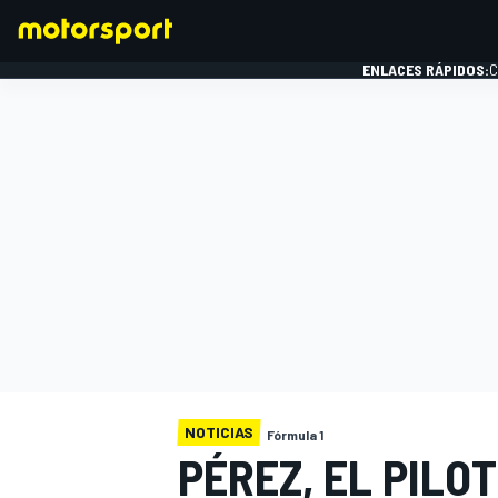
ENLACES RÁPIDOS:
C
FÓRMULA 1
NOTICIAS
Fórmula 1
PÉREZ, EL PIL