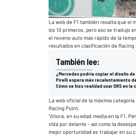
La web de F1 también resalta que el 
los 10 primeros, pero eso se tradujo e
el noveno auto más rápido de la tempo
resultados en clasificación de Racing 
También lee:
¿Mercedes podría copiar el diseño de 
Pirelli espera más recalentamiento d
Cómo se hizo realidad usar DRS en la
MÁS CATEGORÍAS
La web oficial de la máxima categoría
Racing Point.
“Ahora, en su edad media en la F1, Pé
vida por delante - así como la desesp
mejor oportunidad es trabajar en su 