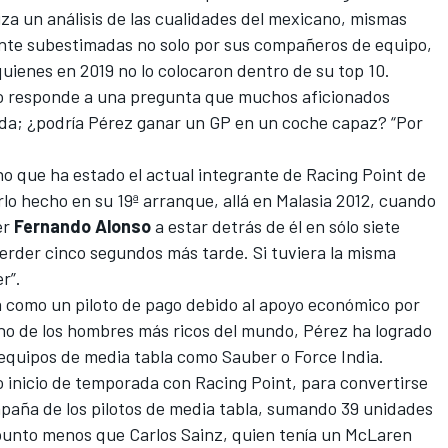
iza un análisis de las cualidades del mexicano, mismas
te subestimadas no solo por sus compañeros de equipo,
quienes en 2019 no lo colocaron dentro de su top 10.
ulo responde a una pregunta que muchos aficionados
a; ¿podría Pérez ganar un GP en un coche capaz? “Por
o que ha estado el actual integrante de Racing Point de
rlo hecho en su 19ª arranque, allá en Malasia 2012, cuando
er
Fernando Alonso
a estar detrás de él en sólo siete
 perder cinco segundos más tarde. Si tuviera la misma
r”.
a como un piloto de pago debido al apoyo económico por
no de los hombres más ricos del mundo, Pérez ha logrado
 equipos de media tabla como Sauber o Force India.
 inicio de temporada con Racing Point, para convertirse
mpaña de los pilotos de media tabla, sumando 39 unidades
punto menos que Carlos Sainz, quien tenía un McLaren