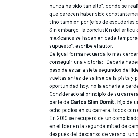
nunca ha sido tan alto”, donde se real
FÓRMULA E
que parecen haber sido constantemen
sino también por jefes de escuderías 
Sin embargo, la conclusión del artíc
mexicanos se hacen en cada temporad
supuesto”, escribe el autor.
De igual forma recuerda lo más cercan
conseguir una victoria: “Debería habe
pasó de estar a siete segundos del líd
vueltas antes de salirse de la pista y
oportunidad hoy, no la echaría a perde
Considerado al principio de su carrer
WRC
parte de
Carlos Slim Domit,
hijo de u
ocho podios en su carrera, todos con
En 2019 se recuperó de un complicado
en el líder en la segunda mitad de ca
después del descanso de verano, un 