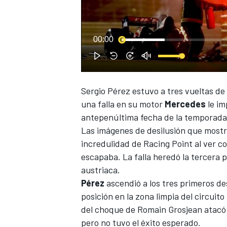
00:00
Sergio Pérez
estuvo a tres vueltas de
NASCAR CUP
una falla en su motor
Mercedes
le im
antepenúltima fecha de la temporada
Las imágenes de desilusión que mostr
incredulidad de
Racing Point
al ver c
escapaba. La falla heredó la tercera p
austriaca.
Pérez
ascendió a los tres primeros d
posición en la zona limpia del circuit
del choque de Romain Grosjean atacó a
pero no tuvo el éxito esperado.