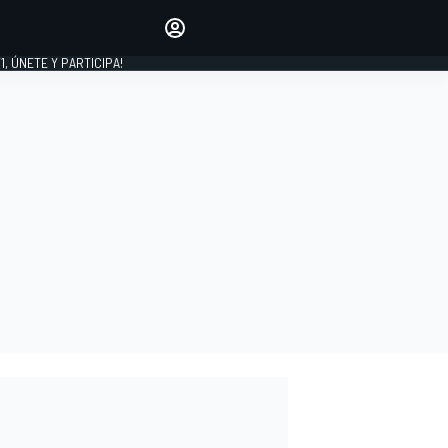
favoritos
Haz que se oiga tu voz
comentando artículos.
1, ÚNETE Y PARTICIPA!
INICIAR SESIÓN
EDICIÓN
LATINOAMÉRICA