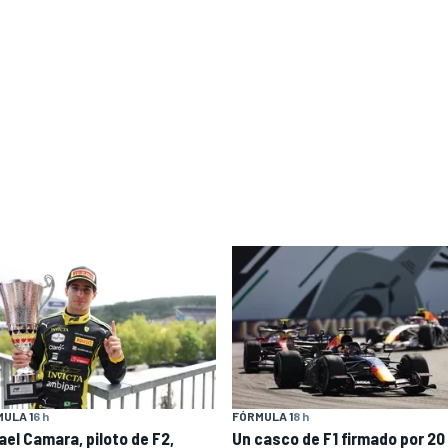
ULA 1
6 h
FÓRMULA 1
8 h
ael Camara, piloto de F2,
Un casco de F1 firmado por 20