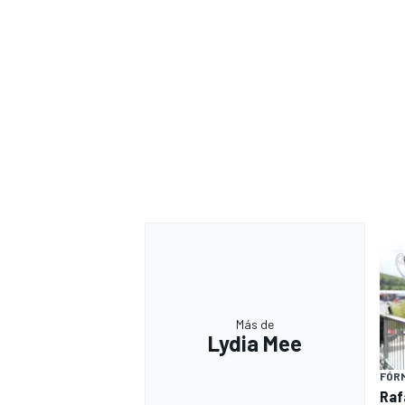
Más de
Lydia Mee
FÓRM
Raf