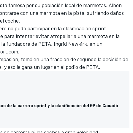
 pista famosa por su población local de marmotas. Albon
contrarse con una marmota en la pista, sufriendo daños
del coche.
ro no pudo participar en la clasificación sprint.
se para intentar evitar atropellar a una marmota en la
jo la fundadora de PETA, Ingrid Newkirk, en un
ort.com.
pasión, tomó en una fracción de segundo la decisión de
e, y eso le gana un lugar en el podio de PETA.
s de la carrera sprint y la clasificación del GP de Canadá
s de carreras ni los coches a gran velocidad;