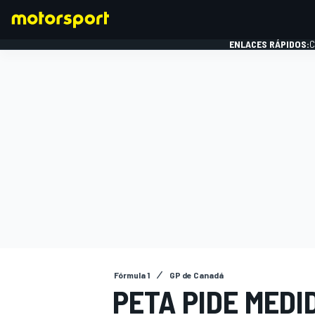
ENLACES RÁPIDOS:
C
FÓRMULA 1
Fórmula 1
GP de Canadá
PETA PIDE MEDI