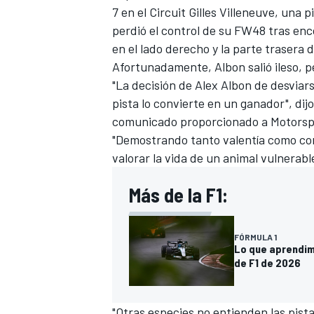
7 en el Circuit Gilles Villeneuve, una
FÓRMULA E
perdió el control de su FW48 tras en
en el lado derecho y la parte trasera 
Afortunadamente, Albon salió ileso, pe
"La decisión de Alex Albon de desviar
pista lo convierte en un ganador", di
comunicado proporcionado a Motorsp
"Demostrando tanto valentía como com
valorar la vida de un animal vulnerabl
Más de la F1:
WRC
FÓRMULA 1
Lo que aprendimo
de F1 de 2026
"Otras especies no entienden las pista