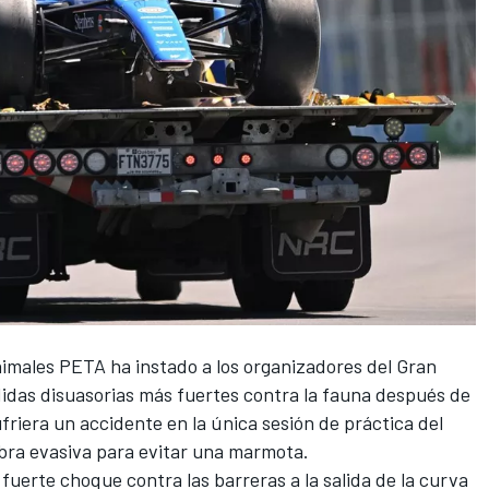
nimales PETA ha instado a los organizadores del Gran
das disuasorias más fuertes contra la fauna después de
friera un accidente en la única sesión de práctica del
bra evasiva para evitar una marmota.
n fuerte choque contra las barreras a la salida de la curva