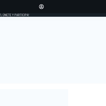
favoritos
Haz que se oiga tu voz
comentando artículos.
1, ÚNETE Y PARTICIPA!
INICIAR SESIÓN
EDICIÓN
LATINOAMÉRICA