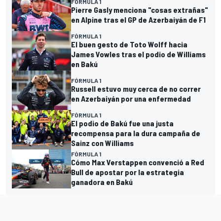
FÓRMULA 1
Pierre Gasly menciona "cosas extrañas"
en Alpine tras el GP de Azerbaiyán de F1
FÓRMULA 1
El buen gesto de Toto Wolff hacia
James Vowles tras el podio de Williams
en Bakú
FÓRMULA 1
Russell estuvo muy cerca de no correr
en Azerbaiyán por una enfermedad
FÓRMULA 1
El podio de Bakú fue una justa
recompensa para la dura campaña de
Sainz con Williams
FÓRMULA 1
Cómo Max Verstappen convenció a Red
Bull de apostar por la estrategia
ganadora en Bakú