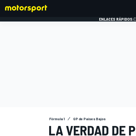
ENLACES RÁPIDOS:
C
FÓRMULA 1
Fórmula 1
GP de Países Bajos
LA VERDAD DE P