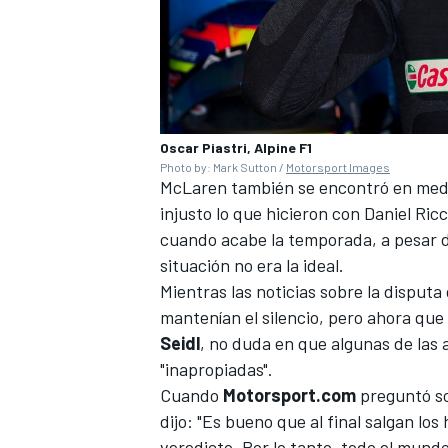
Oscar Piastri, Alpine F1
Photo by: Mark Sutton /
Motorsport Images
McLaren también se encontró en medi
injusto lo que hicieron con Daniel Ric
cuando acabe la temporada, a pesar d
situación no era la ideal.
MÁS CATEGORÍAS
Mientras las noticias sobre la disputa 
mantenían el silencio, pero ahora que 
Seidl
, no duda en que algunas de las 
"inapropiadas".
Cuando
Motorsport.com
preguntó so
dijo: "Es bueno que al final salgan los
veredicto. Por lo tanto, todo el mund