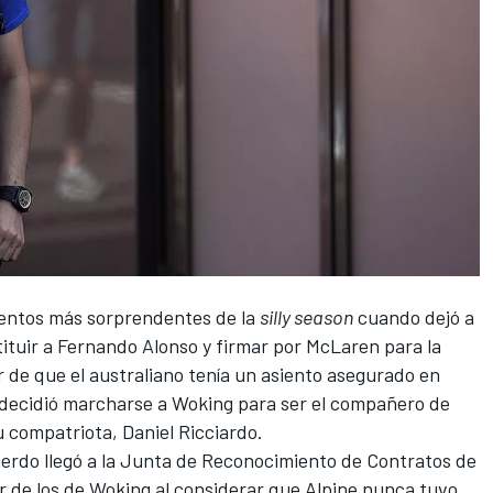
ientos más sorprendentes de la
silly season
cuando dejó a
ituir a
Fernando Alonso
y firmar por McLaren para la
 de que el australiano tenía un asiento asegurado en
, decidió marcharse a Woking para ser el compañero de
su compatriota,
Daniel Ricciardo
.
uerdo llegó a la Junta de Reconocimiento de Contratos de
vor de los de Woking al considerar que Alpine nunca tuvo