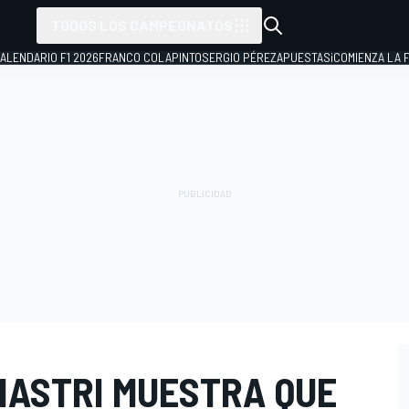
TODOS LOS CAMPEONATOS
ALENDARIO F1 2026
FRANCO COLAPINTO
SERGIO PÉREZ
APUESTAS
¡COMIENZA LA F
IASTRI MUESTRA QUE