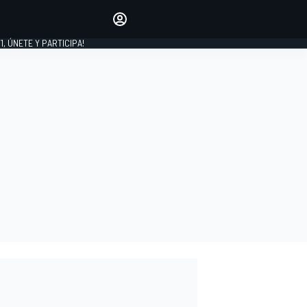
favoritos
Haz que se oiga tu voz
comentando artículos.
1, ÚNETE Y PARTICIPA!
INICIAR SESIÓN
EDICIÓN
LATINOAMÉRICA