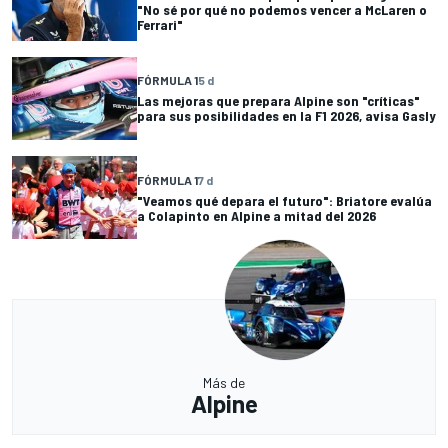
"No sé por qué no podemos vencer a McLaren o
Ferrari"
FÓRMULA 1
5 d
Las mejoras que prepara Alpine son "críticas"
para sus posibilidades en la F1 2026, avisa Gasly
FÓRMULA 1
7 d
"Veamos qué depara el futuro": Briatore evalúa
a Colapinto en Alpine a mitad del 2026
Más de
Alpine