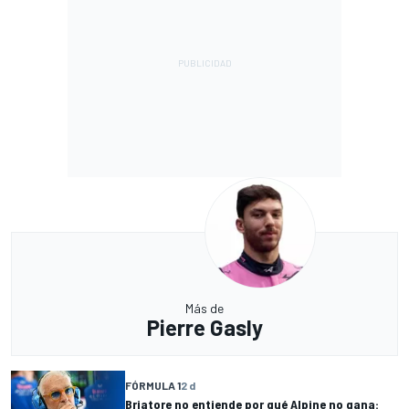
Más de
Pierre Gasly
FÓRMULA 1
2 d
Briatore no entiende por qué Alpine no gana: