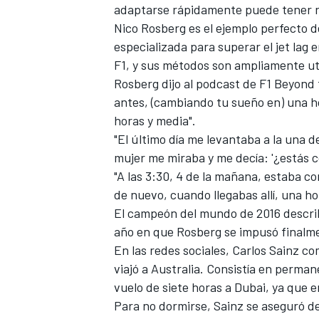
adaptarse rápidamente puede tener 
Nico Rosberg
es el ejemplo perfecto de
especializada para superar el jet lag
F1, y sus métodos son ampliamente uti
Rosberg dijo al podcast de F1 Beyond t
antes, (cambiando tu sueño en) una hor
horas y media".
"El último día me levantaba a la una d
mujer me miraba y me decía: '¿estás 
"A las 3:30, 4 de la mañana, estaba c
de nuevo, cuando llegabas allí, una h
El campeón del mundo de 2016 describi
año en que Rosberg se impusó finalme
En las redes sociales,
Carlos Sainz
com
viajó a Australia. Consistía en perman
vuelo de siete horas a Dubai, ya que 
Para no dormirse, Sainz se aseguró d