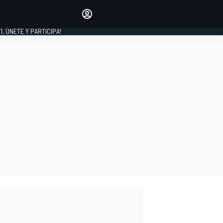
favoritos
Haz que se oiga tu voz
comentando artículos.
1, ÚNETE Y PARTICIPA!
INICIAR SESIÓN
EDICIÓN
LATINOAMÉRICA