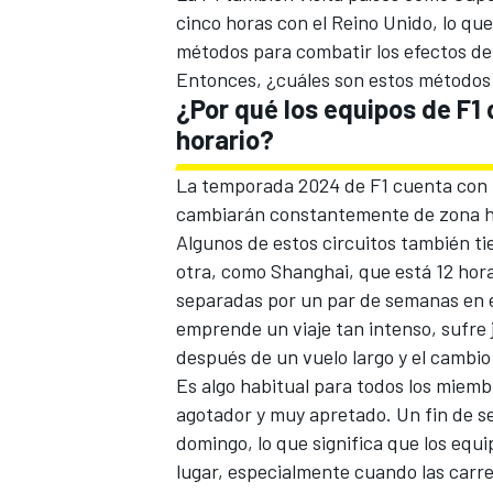
cinco horas con el Reino Unido, lo que
FÓRMULA E
métodos para combatir los efectos del 
Entonces, ¿cuáles son estos métodos y
¿Por qué los equipos de F1
horario?
La temporada 2024 de F1 cuenta con u
cambiarán constantemente de zona hor
Algunos de estos circuitos también ti
otra, como Shanghai, que está 12 hor
separadas por un par de semanas en e
emprende un viaje tan intenso, sufre 
después de un vuelo largo y el cambio
WRC
Es algo habitual para todos los miemb
agotador y muy apretado. Un fin de se
domingo, lo que significa que los equ
lugar, especialmente cuando las carr