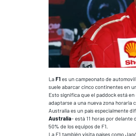
NASCAR CUP
La
F1
es un campeonato de automovil
suele abarcar cinco continentes en u
Esto significa que el paddock está en
adaptarse a una nueva zona horaria c
Australia es un país especialmente dif
Australia
- está 11 horas por delante
50% de los equipos de F1.
La F1 también visita países como Japó