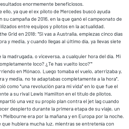
resultados enormemente beneficiosos.
 ello, ya que el ex piloto de
Mercedes
buscó ayuda
 en su campaña de 2016, en la que ganó el campeonato de
lizados entre equipos y pilotos en la actualidad.
he Grid en 2018: "Si vas a Australia, empiezas cinco días
a y media, y cuando llegas al último día, ya llevas siete
e la madrugada, o viceversa, a cualquier hora del día. Mi
completamente loco? ¿Te has vuelto loco?'"
orriendo en Mónaco. Luego tomaba el vuelo, aterrizaba y,
ora y media, no te adaptabas completamente a la hora".
ó como "una revolución para mi vida" en lo que fue el
nte a su rival
Lewis Hamilton
en el título de pilotos.
partió una vez su propio plan contra el jet lag cuando
ecer despierto durante la primera etapa de su viaje, un
en Melbourne era por la mañana y en Europa por la noche.
e que hubiera mucha luz, mientras se entretenía con