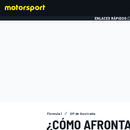
ENLACES RÁPIDOS:
C
FÓRMULA 1
Fórmula 1
GP de Australia
¿CÓMO AFRONTAN