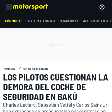
FÓRMULA 1
INICIO
NOTICIAS
CALENDARIO
RESULTADOS
CLASIFICAC
Fórmula 1
GP de Azerbaiyán
LOS PILOTOS CUESTIONAN LA
DEMORA DEL COCHE DE
SEGURIDAD EN BAKÚ
Charles Leclerc, Sebastian Vettel y Carlos Sainz Jr.
han expresado su preocupación por el retraso en