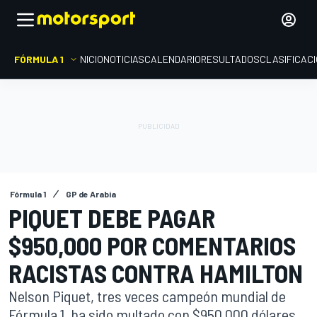
FÓRMULA 1
INICIO
NOTICIAS
CALENDARIO
RESULTADOS
CLASIFICAC
Fórmula 1
GP de Arabia
PIQUET DEBE PAGAR
$950,000 POR COMENTARIOS
RACISTAS CONTRA HAMILTON
Nelson Piquet, tres veces campeón mundial de
Fórmula 1, ha sido multado con $950.000 dólares