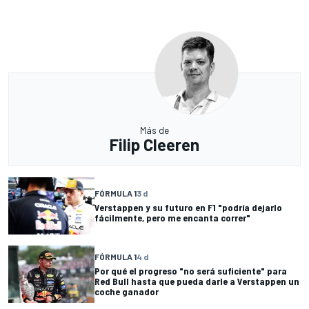
Más de
Filip Cleeren
FÓRMULA 1
3 d
Verstappen y su futuro en F1 "podría dejarlo
fácilmente, pero me encanta correr"
FÓRMULA 1
4 d
Por qué el progreso "no será suficiente" para
Red Bull hasta que pueda darle a Verstappen un
coche ganador