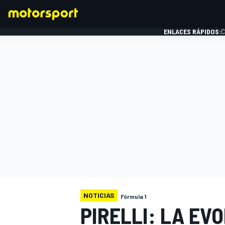
ENLACES RÁPIDOS:
C
FÓRMULA 1
NOTICIAS
Fórmula 1
PIRELLI: LA EV