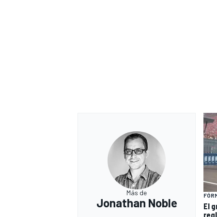
Más de
FÓRM
Jonathan Noble
El 
reg