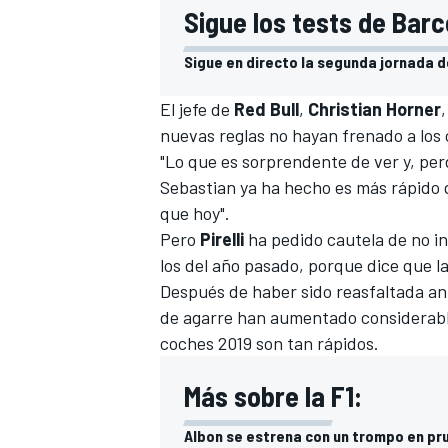
Sigue los tests de Barc
FÓRMULA E
Sigue en directo la segunda jornada d
El jefe de
Red Bull
,
Christian Horner
nuevas reglas no hayan frenado a los
"Lo que es sorprendente de ver y, pe
Sebastian ya ha hecho es más rápido q
que hoy".
Pero
Pirelli
ha pedido cautela de no in
los del año pasado, porque dice que l
Después de haber sido reasfaltada an
de agarre han aumentado considerabl
WRC
coches 2019 son tan rápidos.
Más sobre la F1:
Albon se estrena con un trompo en pr