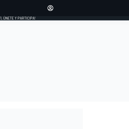
favoritos
Haz que se oiga tu voz
comentando artículos.
1, ÚNETE Y PARTICIPA!
INICIAR SESIÓN
EDICIÓN
LATINOAMÉRICA