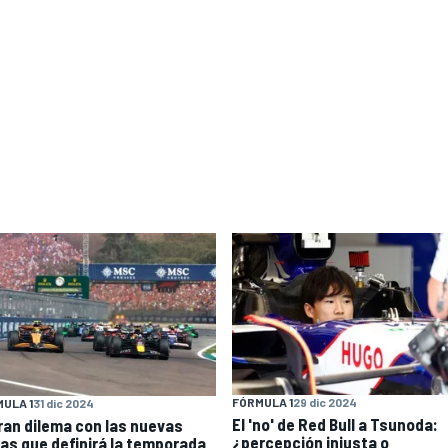
FÓRMULA 1
29 dic 2024
ULA 1
31 dic 2024
El 'no' de Red Bull a Tsunoda:
gran dilema con las nuevas
¿percepción injusta o
las que definirá la temporada