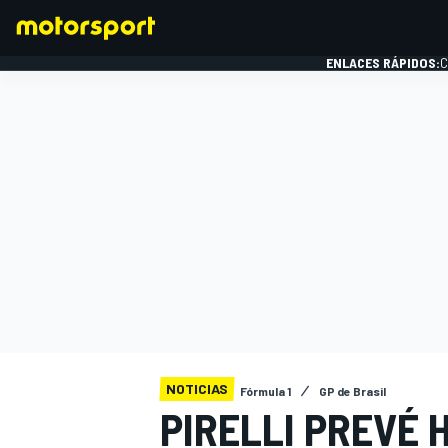
ENLACES RÁPIDOS:
C
FÓRMULA 1
NOTICIAS
Fórmula 1
GP de Brasil
PIRELLI PREVÉ 