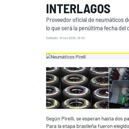
INTERLAGOS
INDYCAR
Proveedor oficial de neumáticos de 
lo que será la penúltima fecha del
Editado:
9 nov 2015, 19:01
MOTOGP
Según Pirelli, se esperan hasta dos pa
Para la etapa brasileña fueron elegid