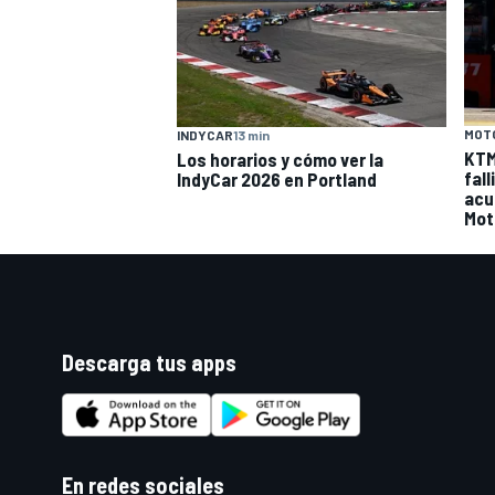
MOT
INDYCAR
13 min
KTM
Los horarios y cómo ver la
fal
IndyCar 2026 en Portland
acu
Mot
Descarga tus apps
En redes sociales