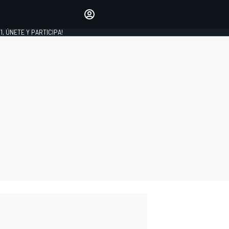
favoritos
Haz que se oiga tu voz
comentando artículos.
1, ÚNETE Y PARTICIPA!
INICIAR SESIÓN
EDICIÓN
LATINOAMÉRICA