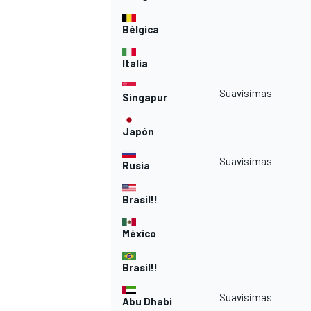
Bélgica
Italia
Suavísimas
Singapur
Japón
Suavísimas
Rusia
Brasil!!
México
Brasil!!
Suavísimas
Abu Dhabi