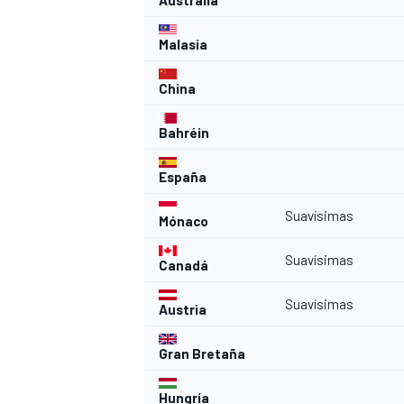
Australia
FÓRMULA E
Malasia
China
Bahréin
España
Suavísimas
Mónaco
Suavísimas
Canadá
WRC
Suavísimas
Austria
Gran Bretaña
Hungría