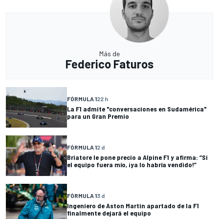
Más de
Federico Faturos
FÓRMULA 1
22 h
La F1 admite "conversaciones en Sudamérica"
para un Gran Premio
FÓRMULA 1
2 d
Briatore le pone precio a Alpine F1 y afirma: “Si
el equipo fuera mío, ¡ya lo habría vendido!”
FÓRMULA 1
3 d
Ingeniero de Aston Martin apartado de la F1
finalmente dejará el equipo