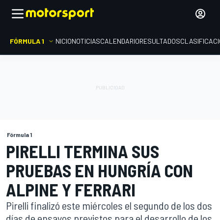
FÓRMULA 1
INICIO
NOTICIAS
CALENDARIO
RESULTADOS
CLASIFICAC
Fórmula 1
PIRELLI TERMINA SUS
PRUEBAS EN HUNGRÍA CON
ALPINE Y FERRARI
Pirelli finalizó este miércoles el segundo de los dos
días de ensayos previstos para el desarrollo de los