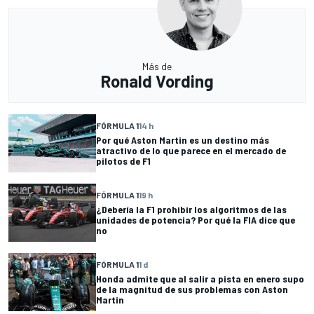
Más de
Ronald Vording
FÓRMULA 1
14 h
Por qué Aston Martin es un destino más
atractivo de lo que parece en el mercado de
pilotos de F1
FÓRMULA 1
19 h
¿Debería la F1 prohibir los algoritmos de las
unidades de potencia? Por qué la FIA dice que
no
FÓRMULA 1
1 d
Honda admite que al salir a pista en enero supo
de la magnitud de sus problemas con Aston
Martin