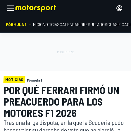
FÓRMULA 1
INICIO
NOTICIAS
CALENDARIO
RESULTADOS
CLASIFICAC
NOTICIAS
Fórmula 1
POR QUÉ FERRARI FIRMÓ UN
PREACUERDO PARA LOS
MOTORES F1 2026
Tras una larga disputa, en la que la Scuderia pudo
hacer valer su derecho de veto que no ejerció, la