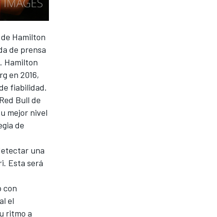
o de Hamilton
eda de prensa
n. Hamilton
rg en 2016,
de fiabilidad.
Red Bull de
su mejor nivel
egia de
detectar una
i. Esta será
o con
l el
u ritmo a