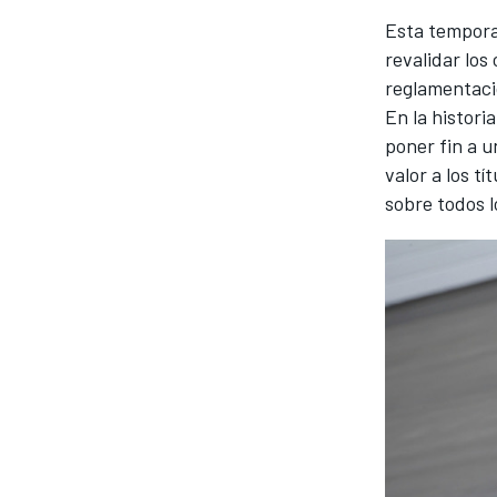
Esta tempora
revalidar lo
reglamentaci
En la histori
poner fin a u
valor a los tí
NASCAR CUP
sobre todos 