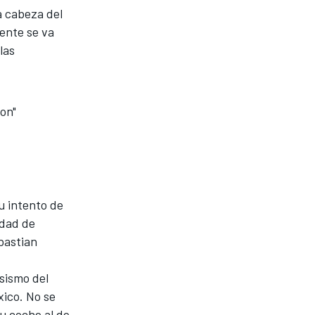
a cabeza del
ente se va
las
ton"
u intento de
idad de
bastian
osismo del
ico. No se
u coche al de