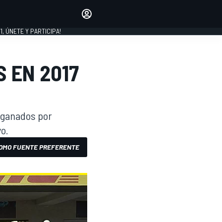
favoritos
Haz que se oiga tu voz
comentando artículos.
1, ÚNETE Y PARTICIPA!
INICIAR SESIÓN
EDICIÓN
 EN 2017
LATINOAMÉRICA
s ganados por
vo.
OMO FUENTE PREFERENTE