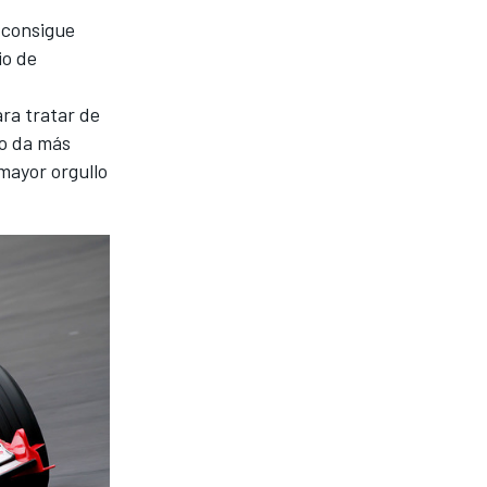
 consigue
io de
ara tratar de
to da más
 mayor orgullo