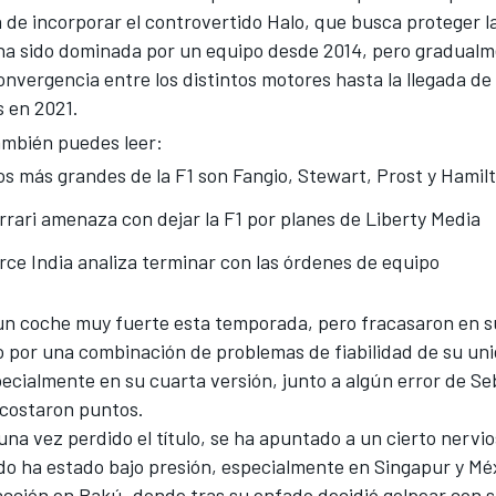
 de incorporar el controvertido Halo, que busca proteger l
1 ha sido dominada por un equipo desde 2014, pero gradualm
nvergencia entre los distintos motores hasta la llegada de 
s en 2021.
mbién puedes leer:
os más grandes de la F1 son Fangio, Stewart, Prost y Hamil
rrari amenaza con dejar la F1 por planes de Liberty Media
rce India analiza terminar con las órdenes de equipo
 un coche muy fuerte esta temporada, pero fracasaron en s
lo por una combinación de problemas de fiabilidad de su un
ecialmente en su cuarta versión, junto a algún error de Se
 costaron puntos.
 una vez perdido el título, se ha apuntado a un cierto nervi
o ha estado bajo presión, especialmente en Singapur y Méx
acción en Bakú, donde tras su enfado decidió golpear con s