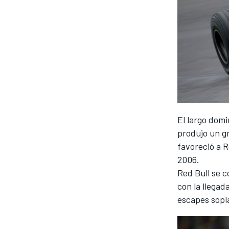
FÓRMULA E
El largo dom
produjo un g
favoreció a 
2006.
WRC
Red Bull se c
con la llegad
escapes sopl