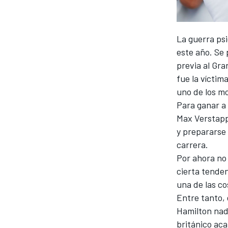
La guerra psi
este año. Se 
previa al Gra
fue la vícti
uno de los mo
Para ganar a
Max Verstappe
y prepararse
carrera.
Por ahora no
cierta tenden
una de las c
Entre tanto, 
Hamilton nada
británico ac