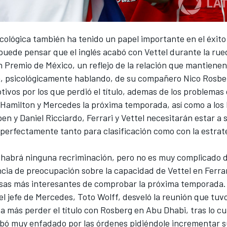
cológica también ha tenido un papel importante en el éxit
puede pensar que el inglés acabó con Vettel durante la ru
n Premio de México, un reflejo de la relación que mantiene
ma, psicológicamente hablando, de su compañero Nico Rosbe
tivos por los que perdió el título, ademas de los problemas 
 Hamilton y Mercedes la próxima temporada, así como a los 
n y Daniel Ricciardo, Ferrari y Vettel necesitarán estar a 
 perfectamente tanto para clasificación como con la estrat
 habrá ninguna recriminación, pero no es muy complicado 
cia de preocupación sobre la capacidad de Vettel en Ferrar
osas más interesantes de comprobar la próxima temporada.
el jefe de Mercedes, Toto Wolff, desveló la reunión que tuv
 más perder el título con Rosberg en Abu Dhabi, tras lo cua
abó muy enfadado por las órdenes pidiéndole incrementar s