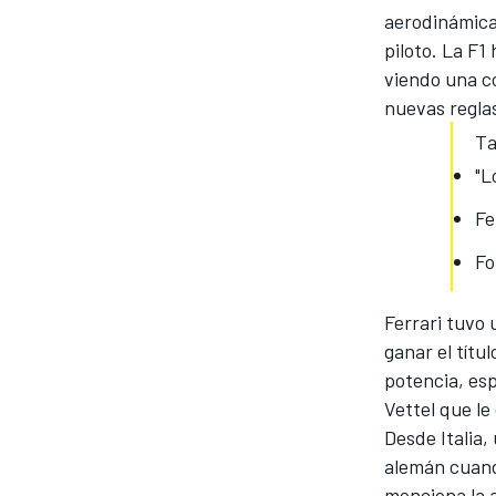
aerodinámica
piloto. La F
viendo una co
nuevas regla
Ta
"L
Fe
Fo
MÁS CATEGORÍAS
Ferrari tuvo
ganar el títu
potencia, esp
Vettel que le
Desde Italia,
alemán cuand
menciona la 