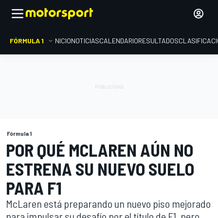
FÓRMULA 1
INICIO
NOTICIAS
CALENDARIO
RESULTADOS
CLASIFICAC
Fórmula 1
POR QUÉ MCLAREN AÚN NO
ESTRENA SU NUEVO SUELO
PARA F1
McLaren está preparando un nuevo piso mejorado
para impulsar su desafío por el título de F1, pero