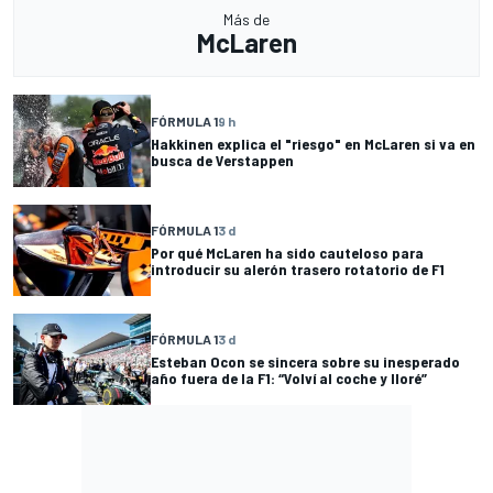
Más de
McLaren
FÓRMULA 1
9 h
Hakkinen explica el "riesgo" en McLaren si va en
busca de Verstappen
FÓRMULA 1
3 d
Por qué McLaren ha sido cauteloso para
introducir su alerón trasero rotatorio de F1
FÓRMULA 1
3 d
Esteban Ocon se sincera sobre su inesperado
año fuera de la F1: “Volví al coche y lloré”