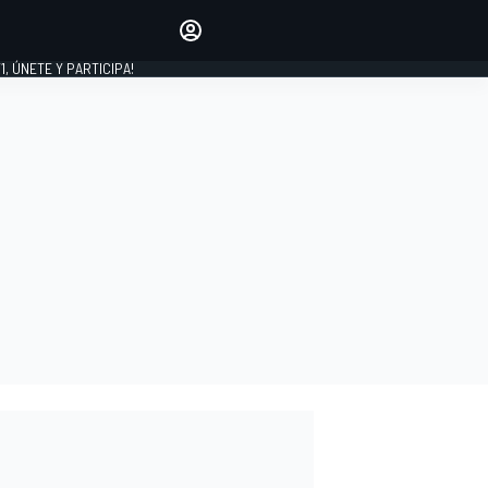
favoritos
Haz que se oiga tu voz
comentando artículos.
1, ÚNETE Y PARTICIPA!
INICIAR SESIÓN
EDICIÓN
LATINOAMÉRICA