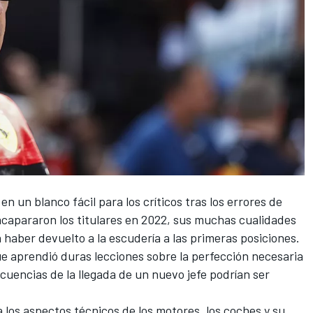
n un blanco fácil para los críticos tras los errores de
 acapararon los titulares en 2022, sus muchas cualidades
 haber devuelto a la escudería a las primeras posiciones.
e aprendió duras lecciones sobre la perfección necesaria
cuencias de la llegada de un nuevo jefe podrían ser
los aspectos técnicos de los motores, los coches y su