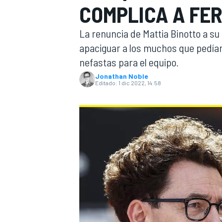
COMPLICA A FER
INDYCAR
La renuncia de Mattia Binotto a su
apaciguar a los muchos que pedía
nefastas para el equipo.
Jonathan Noble
Editado:
1 dic 2022, 14:58
MOTOGP