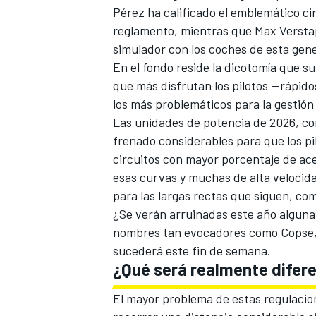
Pérez
ha calificado el emblemático ci
FÓRMULA E
reglamento, mientras que
Max Verst
simulador con los coches de esta gene
En el fondo reside la dicotomía que su
que más disfrutan los pilotos —rápidos
los más problemáticos para la gestión
Las unidades de potencia de 2026, co
frenado considerables para que los pil
circuitos con mayor porcentaje de ace
esas curvas y muchas de alta velocid
para las largas rectas que siguen, co
¿Se verán arruinadas este año algunas 
WRC
nombres tan evocadores como Copse, 
sucederá este fin de semana.
¿Qué será realmente difere
El mayor problema de estas regulacio