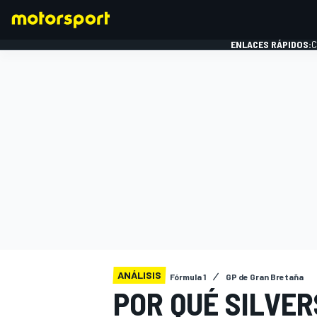
ENLACES RÁPIDOS:
C
FÓRMULA 1
ANÁLISIS
Fórmula 1
GP de Gran Bretaña
POR QUÉ SILVER