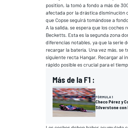
position, la tomó a fondo a más de 30
afectada por la drástica disminución 
que Copse seguirá tomándose a fondo 
A la salida, se espera que los coches 
Becketts. Esta es la segunda zona do
diferencias notables, ya que la serie 
recargar la batería. Una vez más, se 
siguiente recta Hangar. Recargar al in
rápido posible es crucial para el tiem
Más de la F1 :
FÓRMULA 1
Checo Pérez y Co
Silverstone con 
Los coches deben haber acumulado ca