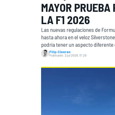
MAYOR PRUEBA 
INDYCAR
LA F1 2026
Las nuevas regulaciones de Formul
hasta ahora en el veloz Silverston
podría tener un aspecto diferente
Filip Cleeren
Publicado:
2 jul 2026, 17:29
MOTOGP