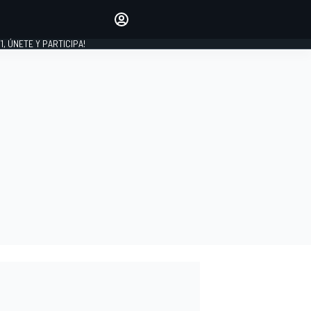
favoritos
Haz que se oiga tu voz
comentando artículos.
1, ÚNETE Y PARTICIPA!
INICIAR SESIÓN
EDICIÓN
LATINOAMÉRICA