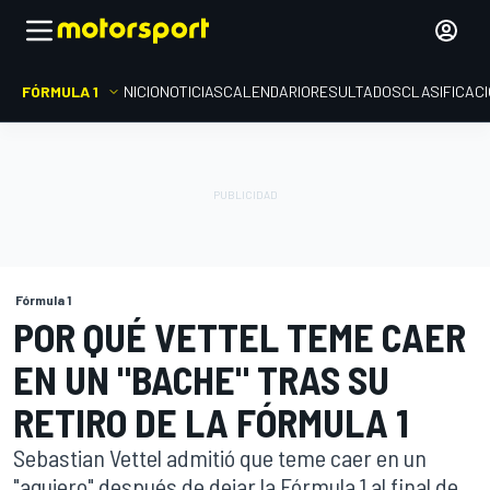
FÓRMULA 1
INICIO
NOTICIAS
CALENDARIO
RESULTADOS
CLASIFICAC
Fórmula 1
POR QUÉ VETTEL TEME CAER
EN UN "BACHE" TRAS SU
RETIRO DE LA FÓRMULA 1
Sebastian Vettel admitió que teme caer en un
"agujero" después de dejar la Fórmula 1 al final de