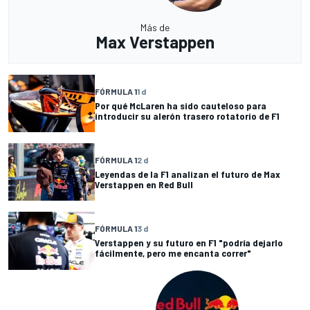
Más de
Max Verstappen
FÓRMULA 1
1 d
Por qué McLaren ha sido cauteloso para
introducir su alerón trasero rotatorio de F1
FÓRMULA 1
2 d
Leyendas de la F1 analizan el futuro de Max
Verstappen en Red Bull
FÓRMULA 1
3 d
Verstappen y su futuro en F1 "podría dejarlo
fácilmente, pero me encanta correr"