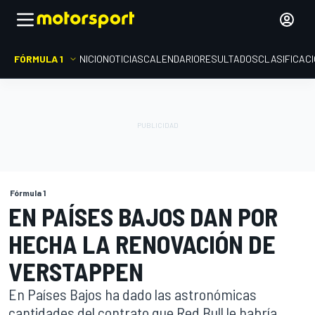
FÓRMULA 1
INICIO
NOTICIAS
CALENDARIO
RESULTADOS
CLASIFICAC
Fórmula 1
EN PAÍSES BAJOS DAN POR
HECHA LA RENOVACIÓN DE
VERSTAPPEN
En Países Bajos ha dado las astronómicas
cantidades del contrato que Red Bull le habría