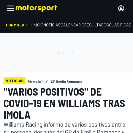
FÓRMULA 1
INICIO
NOTICIAS
CALENDARIO
RESULTADOS
CLASIFICAC
NOTICIAS
Fórmula 1
GP Emilia Romagna
"VARIOS POSITIVOS" DE
COVID-19 EN WILLIAMS TRAS
IMOLA
Williams Racing informó de varios positivos entre
su personal después del GP de Emilia Romagna y