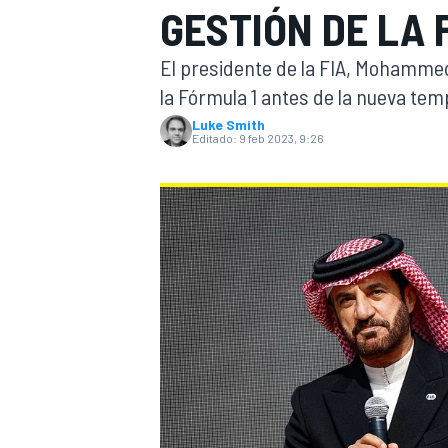
GESTIÓN DE LA 
INDYCAR
El presidente de la FIA, Mohammed 
la Fórmula 1 antes de la nueva te
Luke Smith
Editado:
9 feb 2023, 9:26
MOTOGP