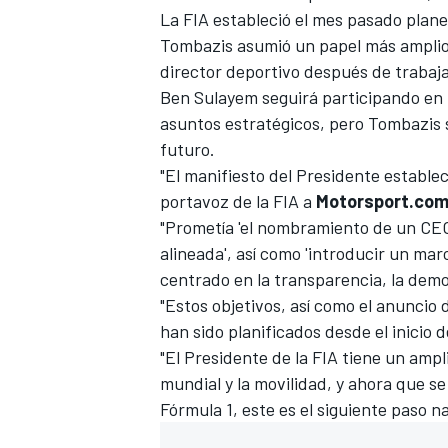
La FIA estableció el mes pasado plane
FÓRMULA E
Tombazis asumió un papel más amplio
director deportivo después de trabaja
Ben Sulayem seguirá participando en l
asuntos estratégicos, pero Tombazis s
futuro.
"El manifiesto del Presidente establec
portavoz de la FIA a
Motorsport.co
"Prometía 'el nombramiento de un CEO
alineada', así como 'introducir un mar
centrado en la transparencia, la democ
"Estos objetivos, así como el anunci
WRC
han sido planificados desde el inicio 
"El Presidente de la FIA tiene un amp
mundial y la movilidad, y ahora que s
Fórmula 1, este es el siguiente paso na