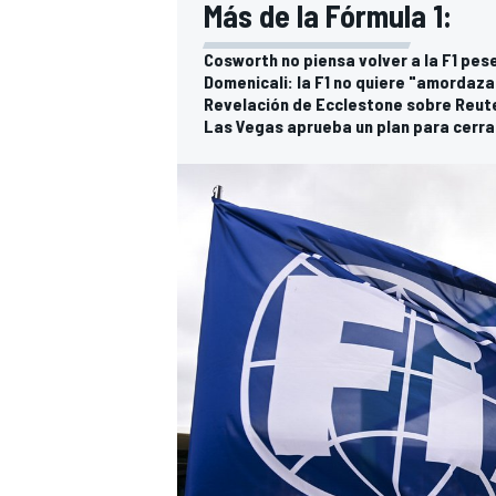
Más de la Fórmula 1:
Cosworth no piensa volver a la F1 pes
Domenicali: la F1 no quiere "amordazar
Revelación de Ecclestone sobre Reut
Las Vegas aprueba un plan para cerrar 