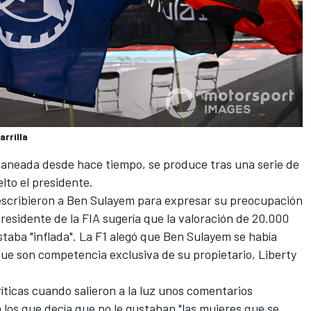
rrilla
laneada desde hace tiempo, se produce tras una serie de
lto el presidente.
 escribieron a Ben Sulayem para expresar su preocupación
residente de la FIA sugería que la valoración de 20.000
taba "inflada". La F1 alegó que Ben Sulayem se había
ue son competencia exclusiva de su propietario, Liberty
ticas cuando salieron a la luz unos comentarios
n los que decía que no le gustaban "las mujeres que se