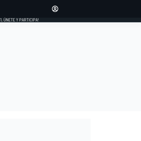
favoritos
Haz que se oiga tu voz
comentando artículos.
1, ÚNETE Y PARTICIPA!
INICIAR SESIÓN
EDICIÓN
LATINOAMÉRICA