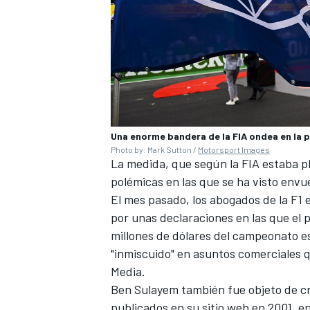
Una enorme bandera de la FIA ondea en la pa
Photo by: Mark Sutton /
Motorsport Images
La medida, que según la FIA estaba p
polémicas en las que se ha visto envue
MÁS CATEGORÍAS
El mes pasado, los abogados de la F1
por unas declaraciones en las que el p
millones de dólares del campeonato es
"inmiscuido" en asuntos comerciales q
Media.
Ben Sulayem también fue objeto de crí
publicados en su sitio web en 2001, e