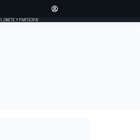
favoritos
Haz que se oiga tu voz
comentando artículos.
1, ÚNETE Y PARTICIPA!
INICIAR SESIÓN
EDICIÓN
LATINOAMÉRICA