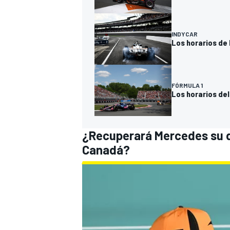
INDYCAR
Los horarios de 
FÓRMULA 1
Los horarios del
¿Recuperará
Mercedes
su 
Canadá?