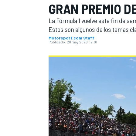
GRAN PREMIO D
INDYCAR
La Fórmula 1 vuelve este fin de s
Estos son algunos de los temas cla
Motorsport.com Staff
Publicado:
20 may 2026, 12:01
MOTOGP