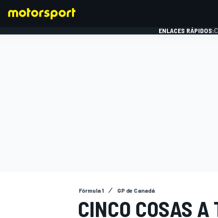
ENLACES RÁPIDOS:
C
FÓRMULA 1
Fórmula 1
GP de Canadá
CINCO COSAS A 