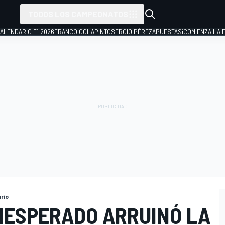
TODOS LOS CAMPEONATOS
ALENDARIO F1 2026
FRANCO COLAPINTO
SERGIO PÉREZ
APUESTAS
¡COMIENZA LA F
rio
NESPERADO ARRUINÓ LA