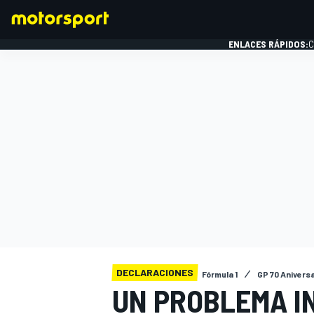
ENLACES RÁPIDOS:
C
FÓRMULA 1
DECLARACIONES
Fórmula 1
GP 70 Aniversa
UN PROBLEMA I