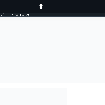
favoritos
Haz que se oiga tu voz
comentando artículos.
1, ÚNETE Y PARTICIPA!
INICIAR SESIÓN
EDICIÓN
LATINOAMÉRICA