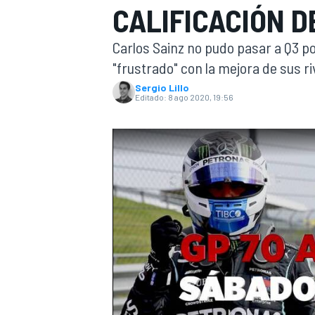
CALIFICACIÓN D
INDYCAR
Carlos Sainz no pudo pasar a Q3 p
"frustrado" con la mejora de sus ri
Sergio Lillo
Editado:
8 ago 2020, 19:56
MOTOGP