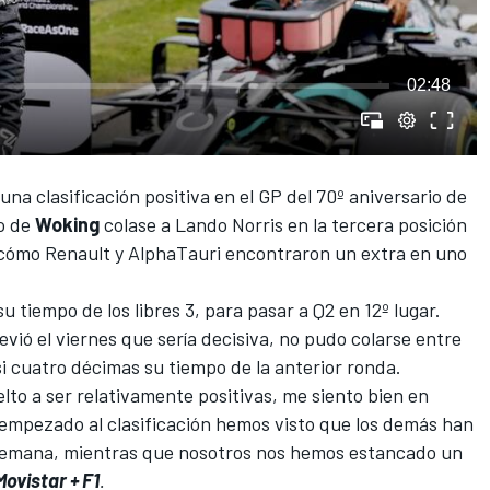
02:48
una clasificación positiva en el GP del 70º aniversario de
po de
Woking
colase a Lando Norris en la tercera posición
n cómo Renault y AlphaTauri encontraron un extra en uno
 tiempo de los libres 3, para pasar a Q2 en 12º lugar.
evió el viernes que sería decisiva, no pudo colarse entre
si cuatro décimas su tiempo de la anterior ronda.
lto a ser relativamente positivas, me siento bien en
 empezado al clasificación hemos visto que los demás han
 semana, mientras que nosotros nos hemos estancado un
Movistar + F1
.