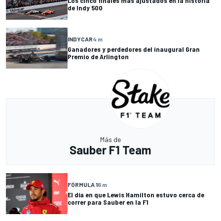
Los cinco finales más ajustados en la historia
de Indy 500
INDYCAR
4 m
Ganadores y perdedores del inaugural Gran
Premio de Arlington
Más de
Sauber F1 Team
FÓRMULA 1
6 m
El día en que Lewis Hamilton estuvo cerca de
correr para Sauber en la F1