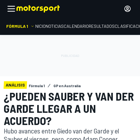
FÓRMULA 1
INICIO
NOTICIAS
CALENDARIO
RESULTADOS
CLASIFICAC
ANÁLISIS
Fórmula 1
GP en Australia
¿PUEDEN SAUBER Y VAN DER
GARDE LLEGAR A UN
ACUERDO?
Hubo avances entre Giedo van der Garde y el
Sauber el viernes, pero, como Adam Cooper