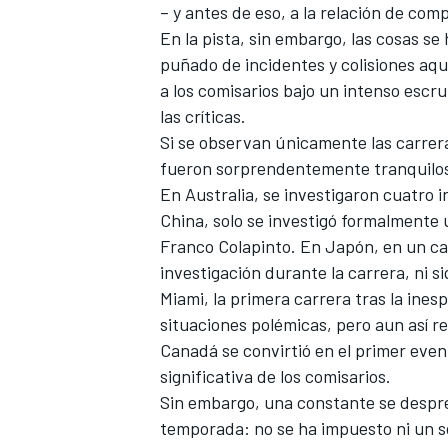
– y antes de eso, a la relación de co
FÓRMULA E
En la pista, sin embargo, las cosas 
puñado de incidentes y colisiones aqu
a los comisarios bajo un intenso escr
las críticas.
Si se observan únicamente las carrer
fueron sorprendentemente tranquilos 
En Australia, se investigaron cuatro 
China, solo se investigó formalmente u
Franco Colapinto
. En Japón, en un c
investigación durante la carrera, ni s
Miami, la primera carrera tras la ine
situaciones polémicas, pero aun así r
WRC
Canadá se convirtió en el primer ev
significativa de los comisarios.
Sin embargo, una constante se despre
temporada: no se ha impuesto ni un s