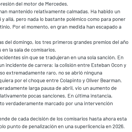
mpresión del motor de
Mercedes
.
se han mantenido relativamente calmadas. Ha habido un
í y allá, pero nada lo bastante polémico como para poner
utinio. Por el momento, en gran medida han escapado a
as del domingo, los tres primeros grandes premios del año
en la sala de comisarios.
incidentes sin que se tradujeran en una sola sanción. En
n incidente de carrera: la colisión entre
Esteban Ocon
y
aso extremadamente raro, no se abrió ninguna
iquiera por el choque entre Colapinto y
Oliver Bearman
.
speradamente larga pausa de abril, vio un aumento de
elativamente pocas sanciones. En última instancia,
ento verdaderamente marcado por una intervención
nde de cada decisión de los comisarios hasta ahora esta
olo punto de penalización en una superlicencia en 2026.