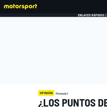
ENLACES RÁPIDOS:
C
FÓRMULA 1
OPINIÓN
Fórmula 1
¿LOS PUNTOS D