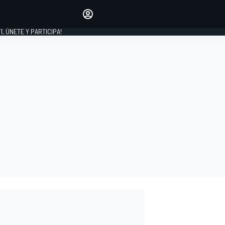
favoritos
Haz que se oiga tu voz
comentando artículos.
1, ÚNETE Y PARTICIPA!
INICIAR SESIÓN
EDICIÓN
LATINOAMÉRICA