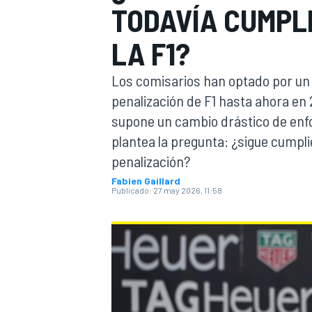
TODAVÍA CUMPL
INDYCAR
LA F1?
Los comisarios han optado por un
penalización de F1 hasta ahora en
supone un cambio drástico de enf
plantea la pregunta: ¿sigue cumpl
penalización?
Fabien Gaillard
Publicado:
27 may 2026, 11:58
MOTOGP