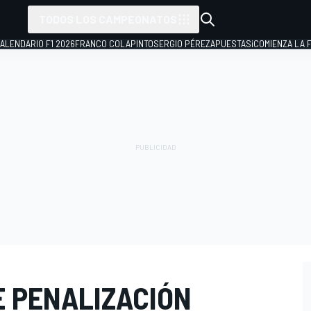
TODOS LOS CAMPEONATOS
ALENDARIO F1 2026
FRANCO COLAPINTO
SERGIO PÉREZ
APUESTAS
¡COMIENZA LA F
E PENALIZACIÓN