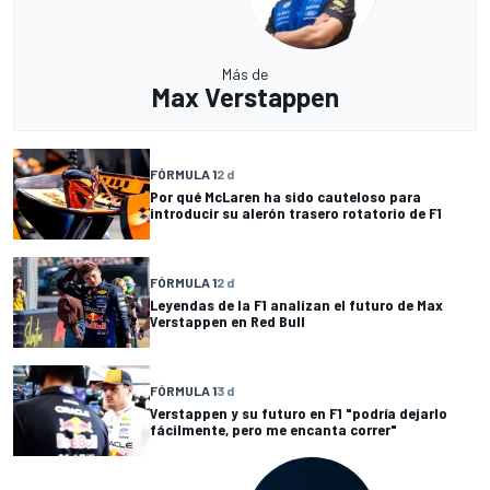
Más de
Max Verstappen
FÓRMULA 1
2 d
Por qué McLaren ha sido cauteloso para
introducir su alerón trasero rotatorio de F1
FÓRMULA 1
2 d
Leyendas de la F1 analizan el futuro de Max
Verstappen en Red Bull
FÓRMULA 1
3 d
Verstappen y su futuro en F1 "podría dejarlo
fácilmente, pero me encanta correr"