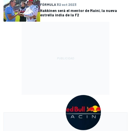
FÓRMULA 1
12 oct 2023
Hakkinen será el mentor de Maini, la nueva
estrella india de la F2