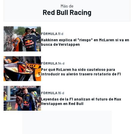
Más de
Red Bull Racing
FÓRMULA 1
1 d
Hakkinen explica el "riesgo" en McLaren si va en
busca de Verstappen
FÓRMULA 1
4 d
Por qué McLaren ha sido cauteloso para
introducir su alerón trasero rotatorio de F1
FÓRMULA 1
5 d
Leyendas de la F1 analizan el futuro de Max
Verstappen en Red Bull