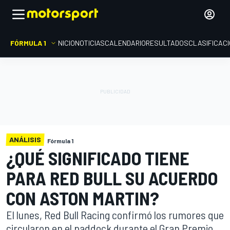
FÓRMULA 1
INICIO
NOTICIAS
CALENDARIO
RESULTADOS
CLASIFICAC
ANÁLISIS
Fórmula 1
¿QUÉ SIGNIFICADO TIENE
PARA RED BULL SU ACUERDO
CON ASTON MARTIN?
El lunes, Red Bull Racing confirmó los rumores que
circularon en el paddock durante el Gran Premio