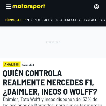
FÓRMULA 1
INICIO
NOTICIAS
CALENDARIO
RESULTADOS
CLASIFICAC
ANÁLISIS
Fórmula 1
QUIÉN CONTROLA
REALMENTE MERCEDES F1,
¿DAIMLER, INEOS O WOLFF?
Daimler, Toto Wolff y Ineos disponen del 33% de
las acciones de Mercedes, pero aún es la empresa