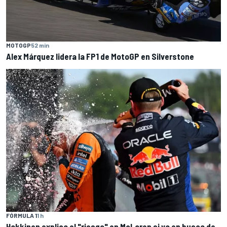
MOTOGP
52 min
Alex Márquez lidera la FP1 de MotoGP en Silverstone
FÓRMULA 1
1 h
Hakkinen explica el "riesgo" en McLaren si va en busca de