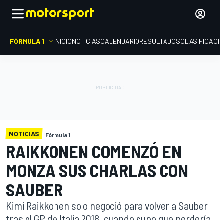
FÓRMULA 1
INICIO
NOTICIAS
CALENDARIO
RESULTADOS
CLASIFICAC
NOTICIAS
Fórmula 1
RAIKKONEN COMENZÓ EN
MONZA SUS CHARLAS CON
SAUBER
Kimi Raikkonen solo negoció para volver a Sauber
tras el GP de Italia 2018, cuando supo que perdería