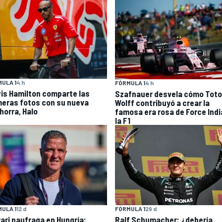
ULA 1
4 h
FÓRMULA 1
4 h
is Hamilton comparte las
Szafnauer desvela cómo Toto
meras fotos con su nueva
Wolff contribuyó a crear la
horra, Halo
famosa era rosa de Force Indi
la F1
ULA 1
12 d
FÓRMULA 1
29 d
rari naufraga en Hungría:
Ralf Schumacher: ¿debería