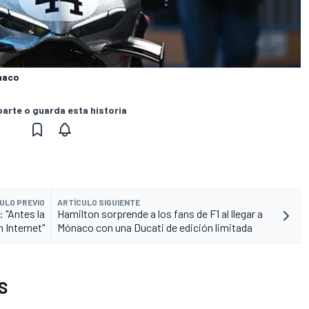
ónaco
rte o guarda esta historia
ULO PREVIO
ARTÍCULO SIGUIENTE
 "Antes la
Hamilton sorprende a los fans de F1 al llegar a
n Internet"
Mónaco con una Ducati de edición limitada
S