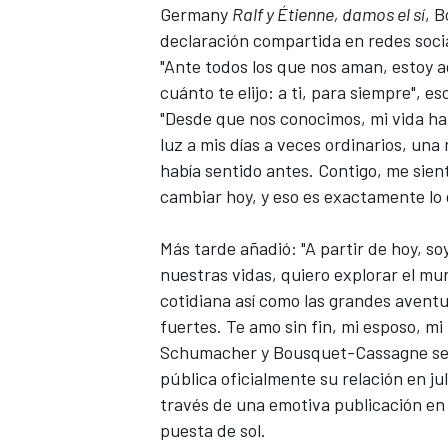
Germany
Ralf y Étienne, damos el sí
, 
FÓRMULA E
declaración compartida en redes soci
"Ante todos los que nos aman, estoy aq
cuánto te elijo: a ti, para siempre", es
"Desde que nos conocimos, mi vida ha
luz a mis días a veces ordinarios, una
había sentido antes. Contigo, me sien
cambiar hoy, y eso es exactamente lo
Más tarde añadió: "A partir de hoy, soy
nuestras vidas, quiero explorar el mun
cotidiana así como las grandes avent
WRC
fuertes. Te amo sin fin, mi esposo, mi
Schumacher y Bousquet-Cassagne se 
pública oficialmente su relación en jul
través de una emotiva publicación en 
puesta de sol.