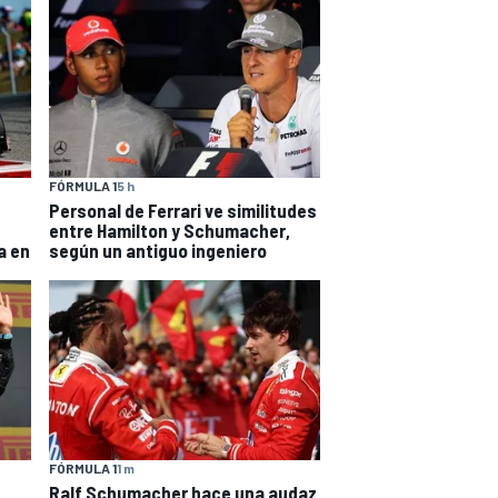
FÓRMULA 1
5 h
Personal de Ferrari ve similitudes
entre Hamilton y Schumacher,
a en
según un antiguo ingeniero
FÓRMULA 1
1 m
Ralf Schumacher hace una audaz