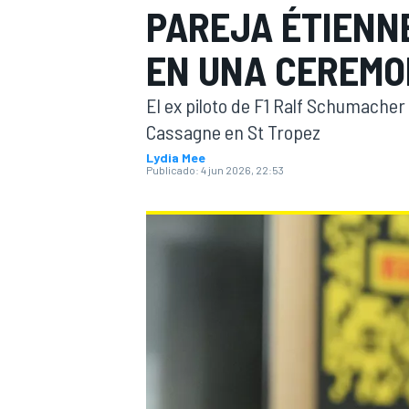
PAREJA ÉTIENN
INDYCAR
EN UNA CEREMO
El ex piloto de F1 Ralf Schumache
Cassagne en St Tropez
Lydia Mee
Publicado:
4 jun 2026, 22:53
MOTOGP