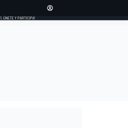
favoritos
Haz que se oiga tu voz
comentando artículos.
1, ÚNETE Y PARTICIPA!
INICIAR SESIÓN
EDICIÓN
LATINOAMÉRICA