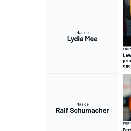
Más de
Lydia Mee
FÓRM
Lew
pri
cac
Más de
Ralf Schumacher
FÓRM
Fer