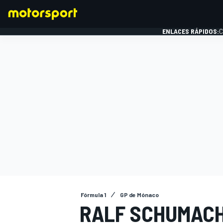
ENLACES RÁPIDOS:
C
FÓRMULA 1
Fórmula 1
GP de Mónaco
RALF SCHUMACH