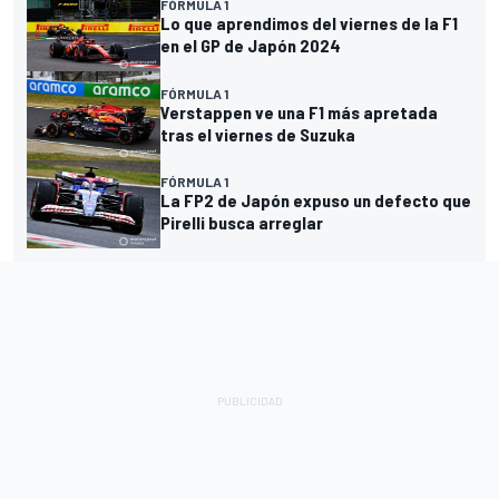
FÓRMULA 1
Lo que aprendimos del viernes de la F1
en el GP de Japón 2024
FÓRMULA 1
Verstappen ve una F1 más apretada
tras el viernes de Suzuka
FÓRMULA 1
La FP2 de Japón expuso un defecto que
Pirelli busca arreglar