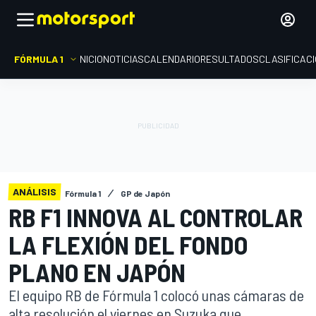
FÓRMULA 1
INICIO
NOTICIAS
CALENDARIO
RESULTADOS
CLASIFICAC
ANÁLISIS
Fórmula 1
GP de Japón
RB F1 INNOVA AL CONTROLAR
LA FLEXIÓN DEL FONDO
PLANO EN JAPÓN
El equipo RB de Fórmula 1 colocó unas cámaras de
alta resolución el viernes en Suzuka que