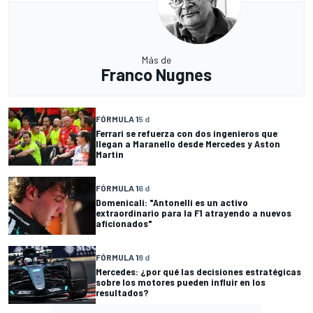
Más de
Franco Nugnes
FÓRMULA 1
5 d
Ferrari se refuerza con dos ingenieros que
llegan a Maranello desde Mercedes y Aston
Martin
FÓRMULA 1
6 d
Domenicali: "Antonelli es un activo
extraordinario para la F1 atrayendo a nuevos
aficionados"
FÓRMULA 1
8 d
Mercedes: ¿por qué las decisiones estratégicas
sobre los motores pueden influir en los
resultados?