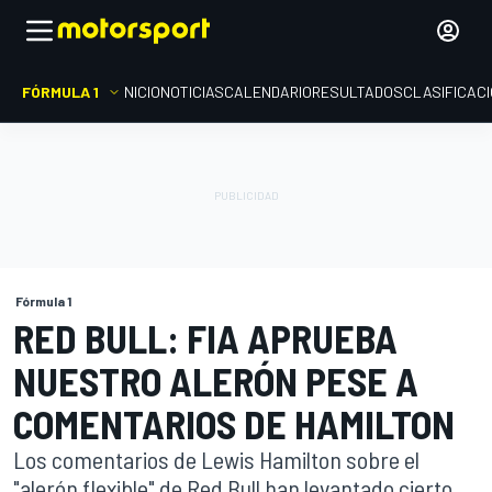
FÓRMULA 1
INICIO
NOTICIAS
CALENDARIO
RESULTADOS
CLASIFICAC
Fórmula 1
RED BULL: FIA APRUEBA
NUESTRO ALERÓN PESE A
COMENTARIOS DE HAMILTON
Los comentarios de Lewis Hamilton sobre el
"alerón flexible" de Red Bull han levantado cierto