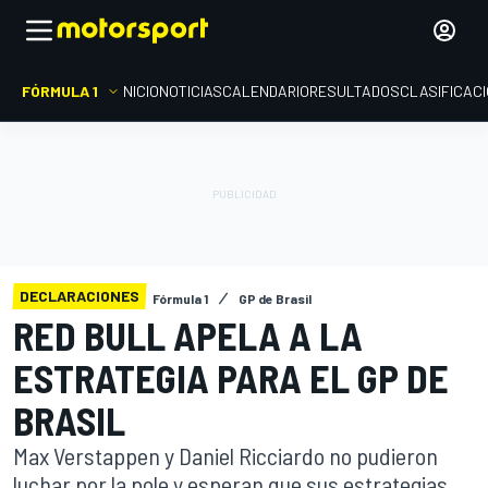
FÓRMULA 1
INICIO
NOTICIAS
CALENDARIO
RESULTADOS
CLASIFICAC
DECLARACIONES
Fórmula 1
GP de Brasil
RED BULL APELA A LA
ESTRATEGIA PARA EL GP DE
BRASIL
Max Verstappen y Daniel Ricciardo no pudieron
luchar por la pole y esperan que sus estrategias