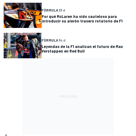
FÓRMULA 1
3 d
Por qué McLaren ha sido cauteloso para
introducir su alerón trasero rotatorio de F1
FÓRMULA 1
4 d
Leyendas de la F1 analizan el futuro de Max
Verstappen en Red Bull