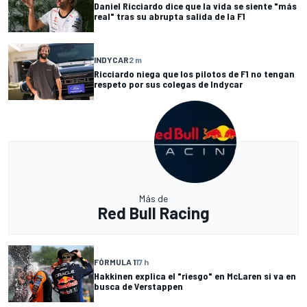
Daniel Ricciardo dice que la vida se siente "más
real" tras su abrupta salida de la F1
INDYCAR
2 m
Ricciardo niega que los pilotos de F1 no tengan
respeto por sus colegas de Indycar
Más de
Red Bull Racing
FÓRMULA 1
17 h
Hakkinen explica el "riesgo" en McLaren si va en
busca de Verstappen