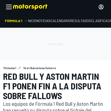
FÓRMULA 1
INICIO
NOTICIAS
CALENDARIO
RESULTADOS
CLASIFICAC
Fórmula 1
Test Barcelona febrero
RED BULL Y ASTON MARTIN
F1 PONEN FIN A LA DISPUTA
SOBRE FALLOWS
Los equipos de Fórmula 1 Red Bull y Aston Martin
han resuelto su disputa sobre el fichaje del