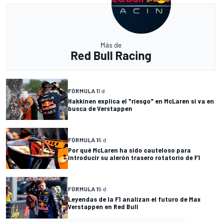
Más de
Red Bull Racing
FÓRMULA 1
1 d
Hakkinen explica el "riesgo" en McLaren si va en
busca de Verstappen
FÓRMULA 1
5 d
Por qué McLaren ha sido cauteloso para
introducir su alerón trasero rotatorio de F1
FÓRMULA 1
5 d
Leyendas de la F1 analizan el futuro de Max
Verstappen en Red Bull