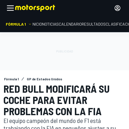
FÓRMULA 1
INICIO
NOTICIAS
CALENDARIO
RESULTADOS
CLASIFICAC
Fórmula 1
GP de Estados Unidos
RED BULL MODIFICARÁ SU
COCHE PARA EVITAR
PROBLEMAS CON LA FIA
El equipo campeón del mundo de F1 está
trabajando con la FIA en pequeños ajustes a su