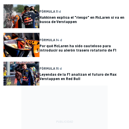
FÓRMULA 1
1 d
Hakkinen explica el "riesgo" en McLaren si va en
busca de Verstappen
FÓRMULA 1
4 d
Por qué McLaren ha sido cauteloso para
introducir su alerón trasero rotatorio de F1
FÓRMULA 1
5 d
Leyendas de la F1 analizan el futuro de Max
Verstappen en Red Bull