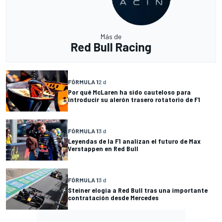
Más de
Red Bull Racing
FÓRMULA 1
2 d
Por qué McLaren ha sido cauteloso para
introducir su alerón trasero rotatorio de F1
FÓRMULA 1
3 d
Leyendas de la F1 analizan el futuro de Max
Verstappen en Red Bull
FÓRMULA 1
3 d
Steiner elogia a Red Bull tras una importante
contratación desde Mercedes