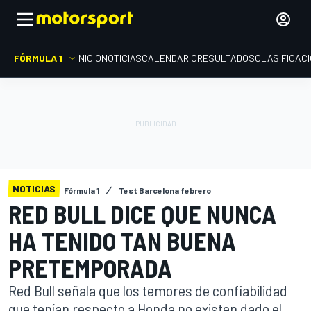
FÓRMULA 1
INICIO
NOTICIAS
CALENDARIO
RESULTADOS
CLASIFICAC
NOTICIAS
Fórmula 1
Test Barcelona febrero
RED BULL DICE QUE NUNCA
HA TENIDO TAN BUENA
PRETEMPORADA
Red Bull señala que los temores de confiabilidad
que tenían respecto a Honda no existen dado el