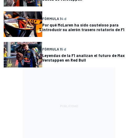
FÓRMULA 1
4 d
Por qué McLaren ha sido cauteloso para
introducir su alerón trasero rotatorio de F1
FÓRMULA 1
5 d
Leyendas de la F1 analizan el futuro de Max
Verstappen en Red Bull