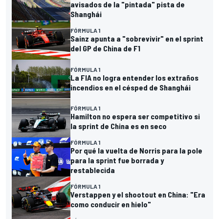
avisados de la "pintada" pista de
Shanghái
FÓRMULA 1
Sainz apunta a "sobrevivir" en el sprint
del GP de China de F1
FÓRMULA 1
La FIA no logra entender los extraños
incendios en el césped de Shanghái
FÓRMULA 1
Hamilton no espera ser competitivo si
la sprint de China es en seco
FÓRMULA 1
Por qué la vuelta de Norris para la pole
para la sprint fue borrada y
restablecida
FÓRMULA 1
Verstappen y el shootout en China: "Era
como conducir en hielo"