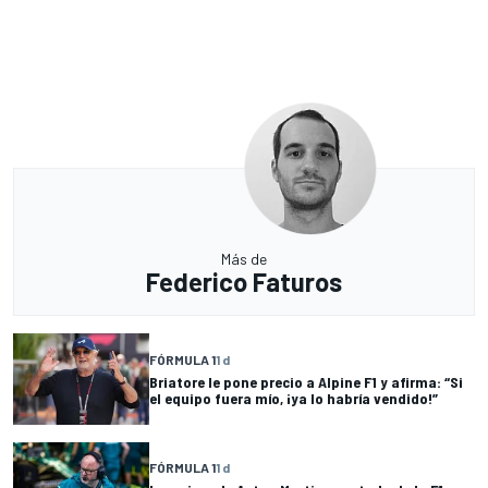
Más de
Federico Faturos
FÓRMULA 1
1 d
Briatore le pone precio a Alpine F1 y afirma: “Si
el equipo fuera mío, ¡ya lo habría vendido!”
FÓRMULA 1
1 d