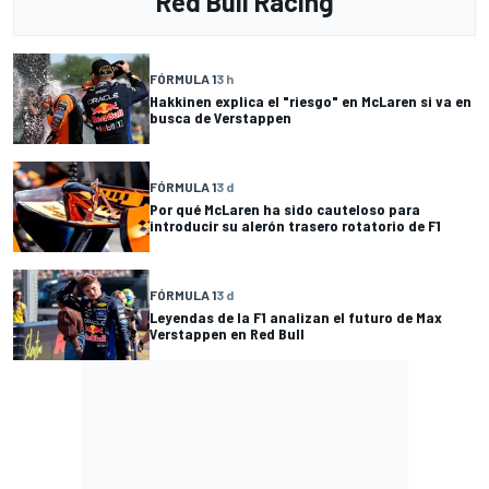
Red Bull Racing
FÓRMULA 1
3 h
Hakkinen explica el "riesgo" en McLaren si va en
busca de Verstappen
FÓRMULA 1
3 d
Por qué McLaren ha sido cauteloso para
introducir su alerón trasero rotatorio de F1
FÓRMULA 1
3 d
Leyendas de la F1 analizan el futuro de Max
Verstappen en Red Bull